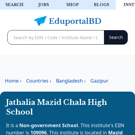
SEARCH
JOBS
SHOP
BLOGS
INST
Home
›
Countries
›
Bangladesh
›
Gazipur
Jathalia Mazid Chala High
School
It is a
Non-government School
. This institute's EIIN
number is
109096
. This institute is located in
Mazid