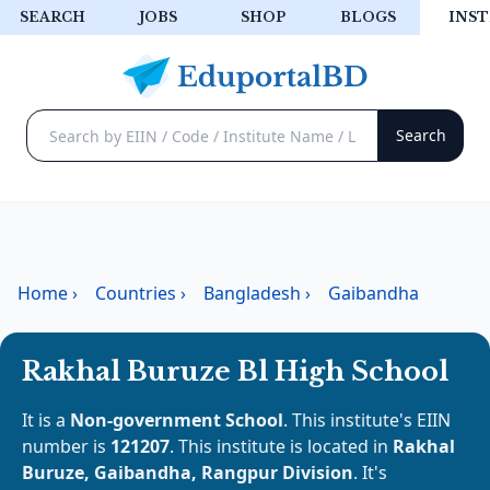
SEARCH
JOBS
SHOP
BLOGS
INST
Home
›
Countries
›
Bangladesh
›
Gaibandha
Rakhal Buruze Bl High School
It is a
Non-government School
. This institute's EIIN
number is
121207
. This institute is located in
Rakhal
Buruze, Gaibandha, Rangpur Division
. It's