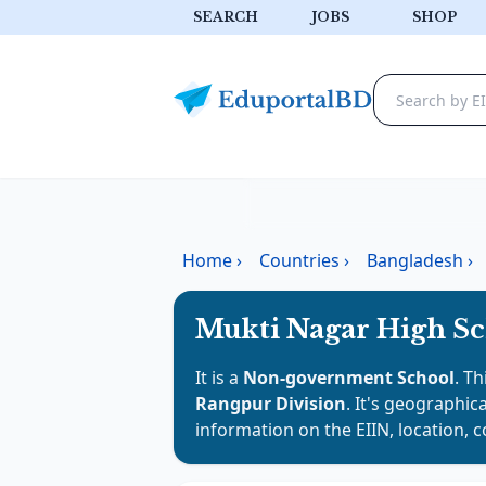
SEARCH
JOBS
SHOP
Home
›
Countries
›
Bangladesh
›
Mukti Nagar High S
It is a
Non-government School
. Th
Rangpur Division
. It's geographica
information on the EIIN, location, 