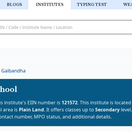
BLOGS
INSTITUTES
TYPING TEST
WE
Gaibandha
chool
is institute's EIIN number is
121572
. This institute is located
l area is
Plain Land
. It offers classes up to
Secondary
level
contact number, MPO status, and additional details.