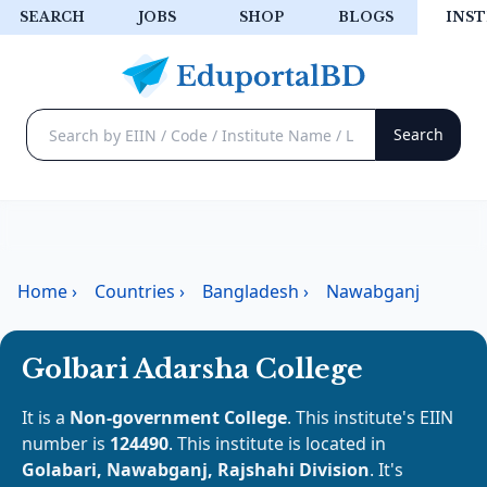
SEARCH
JOBS
SHOP
BLOGS
INST
Home
›
Countries
›
Bangladesh
›
Nawabganj
Golbari Adarsha College
It is a
Non-government College
. This institute's EIIN
number is
124490
. This institute is located in
Golabari, Nawabganj, Rajshahi Division
. It's