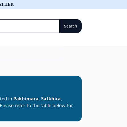
ATHER
ated in
Pakhimara, Satkhira,
 Please refer to the table below for