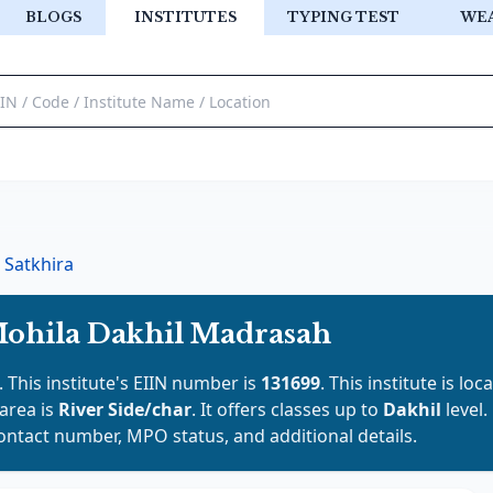
BLOGS
INSTITUTES
TYPING TEST
WE
Satkhira
ohila Dakhil Madrasah
. This institute's EIIN number is
131699
. This institute is loc
 area is
River Side/char
. It offers classes up to
Dakhil
level.
contact number, MPO status, and additional details.