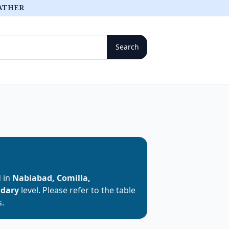
ATHER
d in
Nabiabad, Comilla,
ndary
level. Please refer to the table
s.