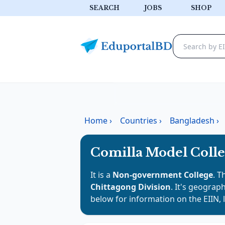
SEARCH
JOBS
SHOP
Home
›
Countries
›
Bangladesh
›
Comilla Model Coll
It is a
Non-government College
. T
Chittagong Division
. It's geograph
below for information on the EIIN, 