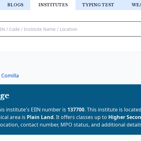
BLOGS
INSTITUTES
TYPING TEST
WE
Comilla
ege
his institute's EIIN number is
137700
. This institute is locate
ical area is
Plain Land
. It offers classes up to
Higher Seco
location, contact number, MPO status, and additional detail