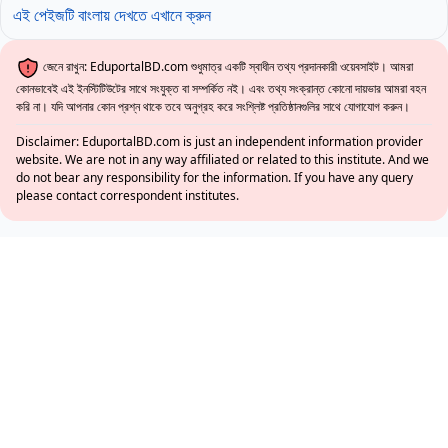
এই পেইজটি বাংলায় দেখতে এখানে ক্রুন
জেনে রাখুন: EduportalBD.com শুধুমাত্র একটি স্বাধীন তথ্য প্রদানকারী ওয়েবসাইট। আমরা
কোনভাবেই এই ইনস্টিটিউটের সাথে সংযুক্ত বা সম্পর্কিত নই। এবং তথ্য সংক্রান্ত কোনো দায়ভার আমরা বহন
করি না। যদি আপনার কোন প্রশ্ন থাকে তবে অনুগ্রহ করে সংশ্লিষ্ট প্রতিষ্ঠানগুলির সাথে যোগাযোগ করুন।
Disclaimer: EduportalBD.com is just an independent information provider
website. We are not in any way affiliated or related to this institute. And we
do not bear any responsibility for the information. If you have any query
please contact correspondent institutes.