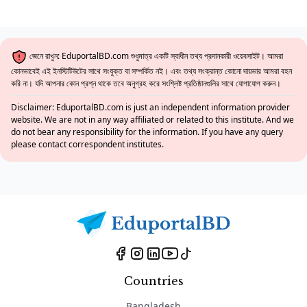
জেনে রাখুন: EduportalBD.com শুধুমাত্র একটি স্বাধীন তথ্য প্রদানকারী ওয়েবসাইট। আমরা
কোনভাবেই এই ইনস্টিটিউটের সাথে সংযুক্ত বা সম্পর্কিত নই। এবং তথ্য সংক্রান্ত কোনো দায়ভার আমরা বহন
করি না। যদি আপনার কোন প্রশ্ন থাকে তবে অনুগ্রহ করে সংশ্লিষ্ট প্রতিষ্ঠানগুলির সাথে যোগাযোগ করুন।
Disclaimer: EduportalBD.com is just an independent information provider
website. We are not in any way affiliated or related to this institute. And we
do not bear any responsibility for the information. If you have any query
please contact correspondent institutes.
Countries
Bangladesh