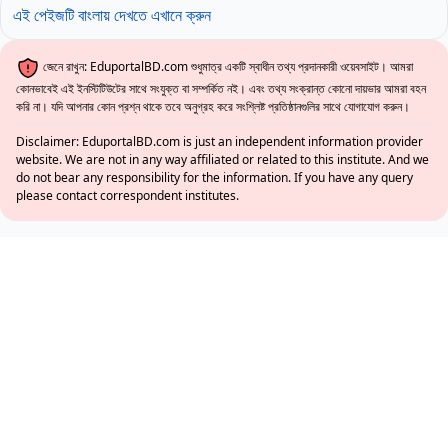
এই পেইজটি বাংলায় দেখতে এখানে ক্রুন
জেনে রাখুন: EduportalBD.com শুধুমাত্র একটি স্বাধীন তথ্য প্রদানকারী ওয়েবসাইট। আমরা
কোনভাবেই এই ইনস্টিটিউটের সাথে সংযুক্ত বা সম্পর্কিত নই। এবং তথ্য সংক্রান্ত কোনো দায়ভার আমরা বহন
করি না। যদি আপনার কোন প্রশ্ন থাকে তবে অনুগ্রহ করে সংশ্লিষ্ট প্রতিষ্ঠানগুলির সাথে যোগাযোগ করুন।
Disclaimer: EduportalBD.com is just an independent information provider
website. We are not in any way affiliated or related to this institute. And we
do not bear any responsibility for the information. If you have any query
please contact correspondent institutes.