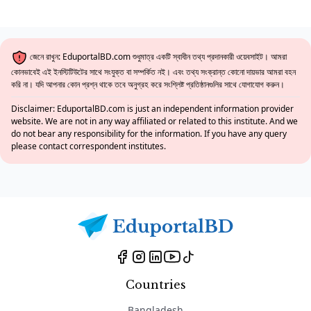
জেনে রাখুন: EduportalBD.com শুধুমাত্র একটি স্বাধীন তথ্য প্রদানকারী ওয়েবসাইট। আমরা
কোনভাবেই এই ইনস্টিটিউটের সাথে সংযুক্ত বা সম্পর্কিত নই। এবং তথ্য সংক্রান্ত কোনো দায়ভার আমরা বহন
করি না। যদি আপনার কোন প্রশ্ন থাকে তবে অনুগ্রহ করে সংশ্লিষ্ট প্রতিষ্ঠানগুলির সাথে যোগাযোগ করুন।
Disclaimer: EduportalBD.com is just an independent information provider
website. We are not in any way affiliated or related to this institute. And we
do not bear any responsibility for the information. If you have any query
please contact correspondent institutes.
Countries
Bangladesh