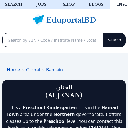
SEARCH
JOBS
SHOP
BLOGS
INST
Home
›
Global
›
Bahrain
الجنان
(ALJENAN)
It is a
Preschool Kindergarten
.It is in the
Hamad
Town
area under the
Northern
governorate.It offers
classes up to the
Preschool
level. You can contact this