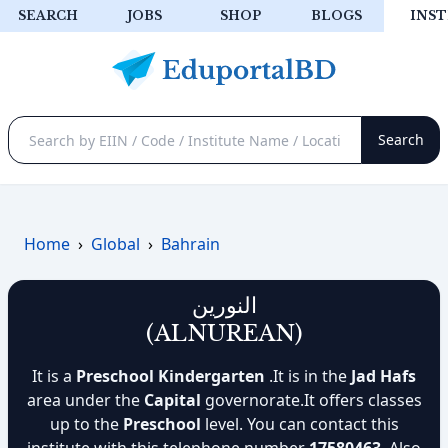
SEARCH
JOBS
SHOP
BLOGS
INST
Home
›
Global
›
Bahrain
النورين
(ALNUREAN)
It is a
Preschool Kindergarten
.It is in the
Jad Hafs
area under the
Capital
governorate.It offers classes
up to the
Preschool
level. You can contact this