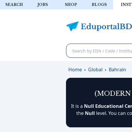
SEARCH
JOBS
SHOP
BLOGS
INST
Home
›
Global
›
Bahrain
(MODERN 
It is a
Null Educational Ce
the
Null
level. You can c