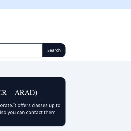
R – ARAD)
rate.It offers classes up to
Also you can contact them