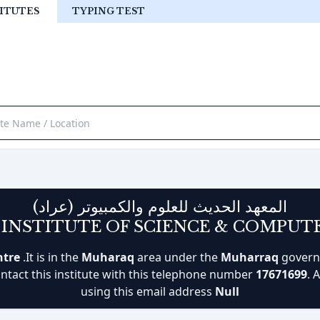
ITUTES
TYPING TEST
المعهد الحديث للعلوم والكمبيوتر (عراد)
INSTITUTE OF SCIENCE & COMPUTE
ntre
.It is in the
Muharaq
area under the
Muharraq
governo
ontact this institute with this telephone number
17671699
. 
using this email address
Null