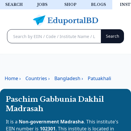
SEARCH
JOBS
SHOP
BLOGS
INST
Home
›
Countries
›
Bangladesh
›
Patuakhali
Paschim Gabbunia Dakhil
Madrasah
It is a
Non-government Madrasha
. This institute's
EIIN number is
102301
. This institute is located in