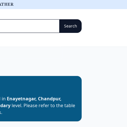
ATHER
d in
Enayetnagar, Chandpur,
ndary
level. Please refer to the table
s.