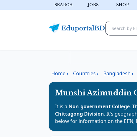
SEARCH
JOBS
SHOP
Home
›
Countries
›
Bangladesh
›
Munshi Azimuddin C
It is a
Non-government College
. T
Chittagong Division
. It's geograph
below for information on the EIIN, 