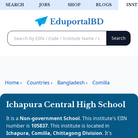
SEARCH
JOBS
SHOP
BLOGS
INST
Home
›
Countries
›
Bangladesh
›
Comilla
Ichapura Central High School
It is a
Non-government School
. This institute's EIIN
number is
105837
. This institute is located in
Ichapura, Comilla, Chittagong Division
. It's