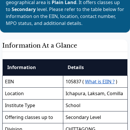
geographical area is
Plain Land
. It offers classes up
to
Secondary
level. Please refer to the table below for
information on the EIIN, location, contact number,
MPO status, and additional details.
Information At a Glance
Information
Details
EIIN
105837 (
What is EIIN ?
)
Location
Ichapura, Laksam, Comilla
Institute Type
School
Offering classes up to
Secondary Level
Division
CHITTAGONG