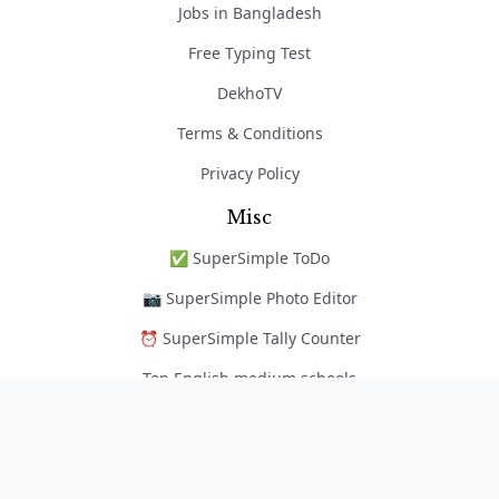
Jobs in Bangladesh
Free Typing Test
DekhoTV
Terms & Conditions
Privacy Policy
Misc
✅ SuperSimple ToDo
📷 SuperSimple Photo Editor
⏰ SuperSimple Tally Counter
Top English medium schools
নৈপুণ্য অ্যাপ
Copyright © 2026 EduportalBD | Hosting Sponsored By
ARweb Hosting