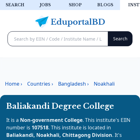
SEARCH
JOBS
SHOP
BLOGS
INST
Home
›
Countries
›
Bangladesh
›
Noakhali
Baliakandi Degree College
It is a
Non-government College
. This institute's EIIN
number is
107518
. This institute is located in
Baliakandi, Noakhali, Chittagong Division
. It's