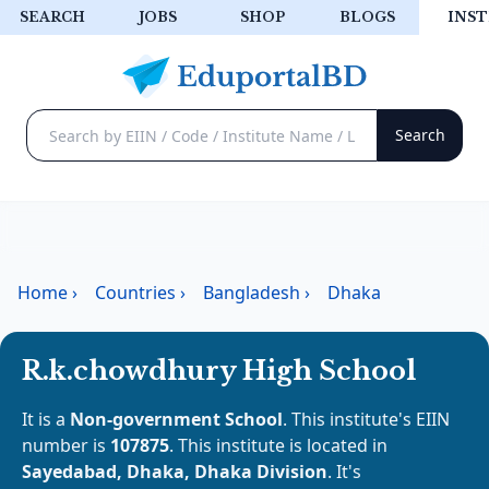
SEARCH
JOBS
SHOP
BLOGS
INST
Home
›
Countries
›
Bangladesh
›
Dhaka
R.k.chowdhury High School
It is a
Non-government School
. This institute's EIIN
number is
107875
. This institute is located in
Sayedabad, Dhaka, Dhaka Division
. It's