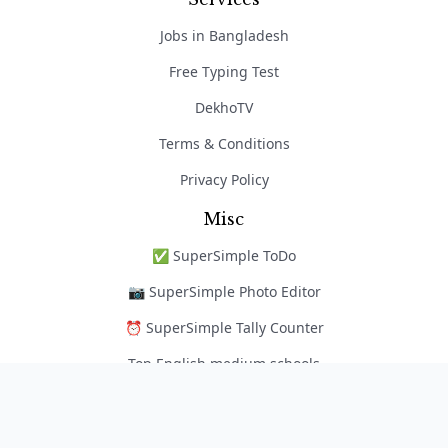
Jobs in Bangladesh
Free Typing Test
DekhoTV
Terms & Conditions
Privacy Policy
Misc
✅ SuperSimple ToDo
📷 SuperSimple Photo Editor
⏰ SuperSimple Tally Counter
Top English medium schools
নৈপুণ্য অ্যাপ