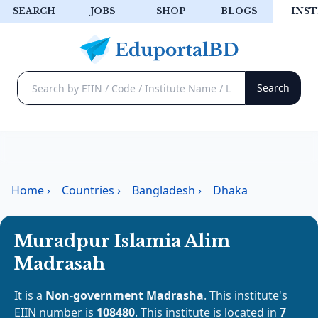
SEARCH
JOBS
SHOP
BLOGS
INST
Home
›
Countries
›
Bangladesh
›
Dhaka
Muradpur Islamia Alim
Madrasah
It is a
Non-government Madrasha
. This institute's
EIIN number is
108480
. This institute is located in
7