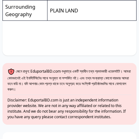
Surrounding
PLAIN LAND
Geography
জেনে রাখুন: EduportalBD.com শুধুমাত্র একটি স্বাধীন তথ্য প্রদানকারী ওয়েবসাইট। আমরা
কোনভাবেই এই ইনস্টিটিউটের সাথে সংযুক্ত বা সম্পর্কিত নই। এবং তথ্য সংক্রান্ত কোনো দায়ভার আমরা
বহন করি না। যদি আপনার কোন প্রশ্ন থাকে তবে অনুগ্রহ করে সংশ্লিষ্ট প্রতিষ্ঠানগুলির সাথে যোগাযোগ
করুন।
Disclaimer: EduportalBD.com is just an independent information
provider website. We are not in any way affiliated or related to this
institute. And we do not bear any responsibility for the information. If
you have any query please contact correspondent institutes.