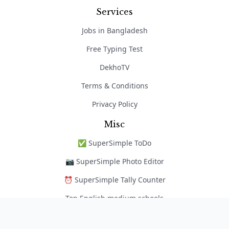
Services
Jobs in Bangladesh
Free Typing Test
DekhoTV
Terms & Conditions
Privacy Policy
Misc
✅ SuperSimple ToDo
📷 SuperSimple Photo Editor
⏰ SuperSimple Tally Counter
Top English medium schools
নৈপুণ্য অ্যাপ