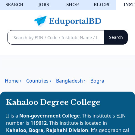
SEARCH
JOBS
SHOP
BLOGS
INST
Home
›
Countries
›
Bangladesh
›
Bogra
Kahaloo Degree College
It is a
Non-government College
. This institute's EIIN
number is
119612
. This institute is located in
Kahaloo, Bogra, Rajshahi Division
. It's geographical