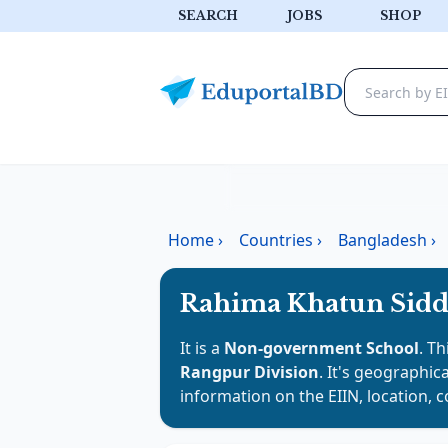
SEARCH
JOBS
SHOP
Home
›
Countries
›
Bangladesh
›
Rahima Khatun Siddi
It is a
Non-government School
. Th
Rangpur Division
. It's geographica
information on the EIIN, location, 