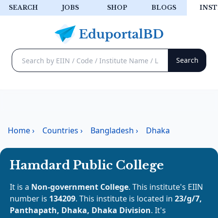
SEARCH
JOBS
SHOP
BLOGS
INST
Home
›
Countries
›
Bangladesh
›
Dhaka
Hamdard Public College
It is a
Non-government College
. This institute's EIIN
number is
134209
. This institute is located in
23/g/7,
Panthapath, Dhaka, Dhaka Division
. It's