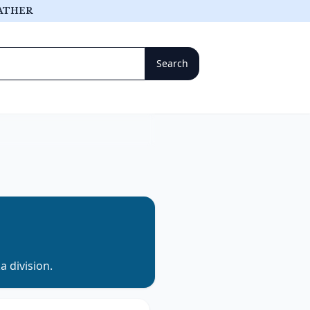
ATHER
ka
division.