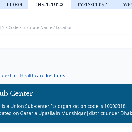
BLOGS
INSTITUTES
TYPING TEST
WE
adesh
›
Healthcare Insitutes
ub Center
r
is a
Union Sub-center
. Its organization code is
10000318
.
ocated on
Gazaria
Upazila in
Munshiganj
district under
Dha