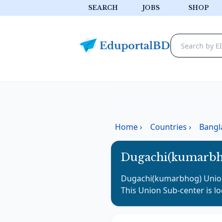
SEARCH
JOBS
SHOP
Home
›
Countries
›
Bangl
Dugachi(kumarbh
Dugachi(kumarbhog) Unio
This
Union Sub-center
is l