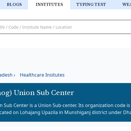
BLOGS
INSTITUTES
TYPING TEST
WE
adesh
›
Healthcare Insitutes
og) Union Sub Center
n Sub Center
is a
Union Sub-center
. Its organization code i
ocated on
Lohajang
Upazila in
Munshiganj
district under
Dh