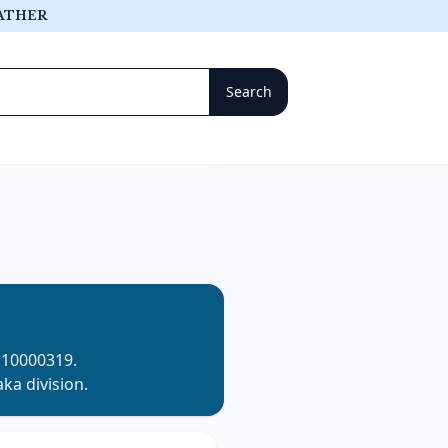
ATHER
s
10000319
.
aka
division.