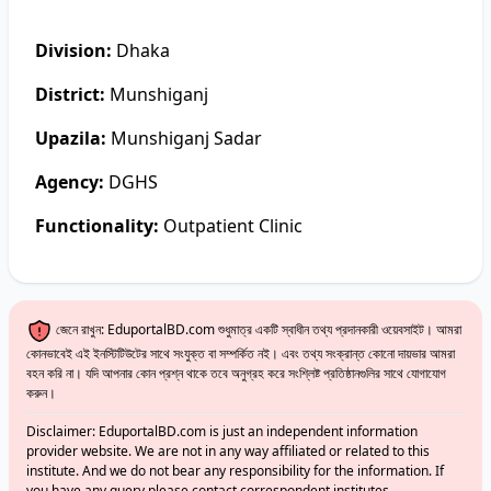
Division:
Dhaka
District:
Munshiganj
Upazila:
Munshiganj Sadar
Agency:
DGHS
Functionality:
Outpatient Clinic
জেনে রাখুন: EduportalBD.com শুধুমাত্র একটি স্বাধীন তথ্য প্রদানকারী ওয়েবসাইট। আমরা
কোনভাবেই এই ইনস্টিটিউটের সাথে সংযুক্ত বা সম্পর্কিত নই। এবং তথ্য সংক্রান্ত কোনো দায়ভার আমরা
বহন করি না। যদি আপনার কোন প্রশ্ন থাকে তবে অনুগ্রহ করে সংশ্লিষ্ট প্রতিষ্ঠানগুলির সাথে যোগাযোগ
করুন।
Disclaimer: EduportalBD.com is just an independent information
provider website. We are not in any way affiliated or related to this
institute. And we do not bear any responsibility for the information. If
you have any query please contact correspondent institutes.