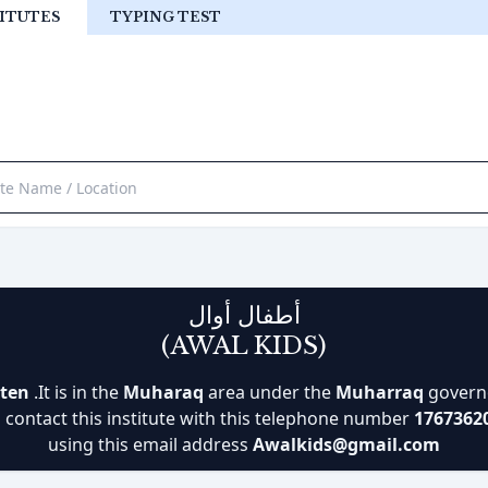
ITUTES
TYPING TEST
أطفال أوال
(AWAL KIDS)
rten
.It is in the
Muharaq
area under the
Muharraq
governo
n contact this institute with this telephone number
1767362
using this email address
Awalkids@gmail.com