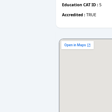
Education CAT ID :
5
Accredited :
TRUE