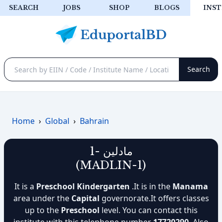
SEARCH
JOBS
SHOP
BLOGS
INST
Home
›
Global
›
Bahrain
مادلين -1
(MADLIN-1)
It is a
Preschool Kindergarten
.It is in the
Manama
area under the
Capital
governorate.It offers classes
up to the
Preschool
level. You can contact this