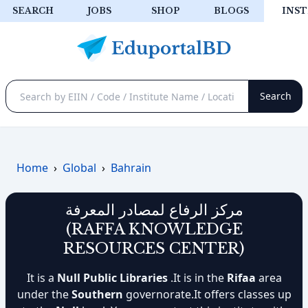
SEARCH
JOBS
SHOP
BLOGS
INST
Home
›
Global
›
Bahrain
مركز الرفاع لمصادر المعرفة
(RAFFA KNOWLEDGE
RESOURCES CENTER)
It is a
Null Public Libraries
.It is in the
Rifaa
area
under the
Southern
governorate.It offers classes up