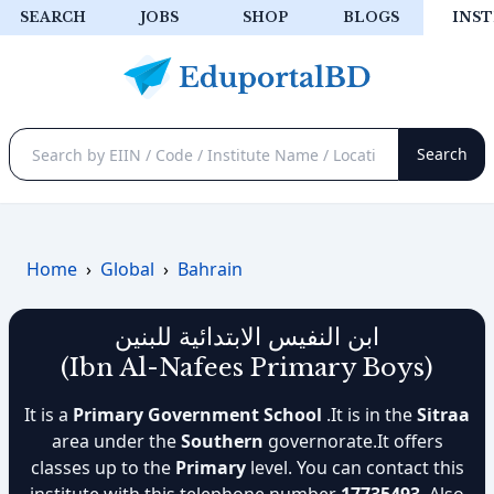
SEARCH
JOBS
SHOP
BLOGS
INST
Home
›
Global
›
Bahrain
ابن النفيس الابتدائية للبنين
(Ibn Al-Nafees Primary Boys)
It is a
Primary Government School
.It is in the
Sitraa
area under the
Southern
governorate.It offers
classes up to the
Primary
level. You can contact this