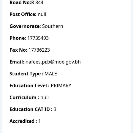
Road No:
R 844
Post Office:
null
Governorate:
Southern
Phone:
17735493
Fax No:
17736223
Email:
nafees.pr.b@moe.gov.bh
Student Type :
MALE
Education Level :
PRIMARY
Curriculum :
null
Education CAT ID :
3
Accredited :
1