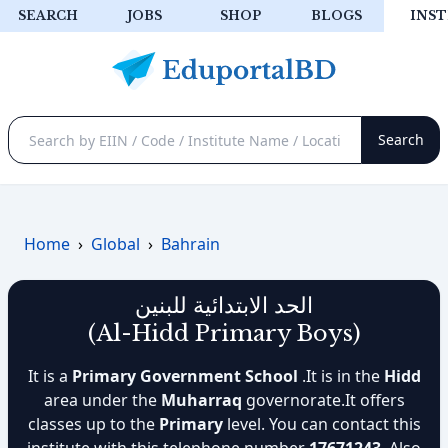
SEARCH
JOBS
SHOP
BLOGS
INST
Home
›
Global
›
Bahrain
الحد الابتدائية للبنين
(Al-Hidd Primary Boys)
It is a
Primary Government School
.It is in the
Hidd
area under the
Muharraq
governorate.It offers
classes up to the
Primary
level. You can contact this