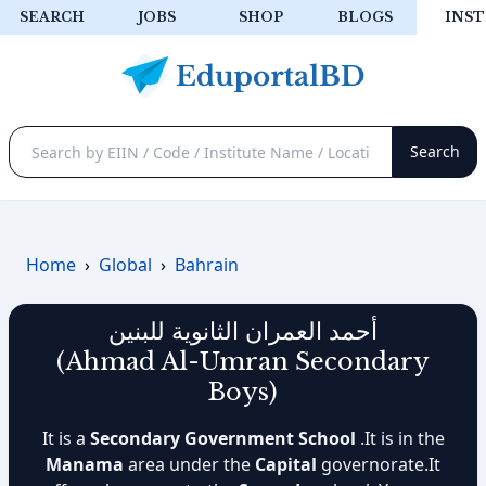
SEARCH
JOBS
SHOP
BLOGS
INST
Home
›
Global
›
Bahrain
أحمد العمران الثانوية للبنين
(Ahmad Al-Umran Secondary
Boys)
It is a
Secondary Government School
.It is in the
Manama
area under the
Capital
governorate.It