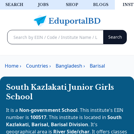
SEARCH
JOBS
SHOP
BLOGS
INST
Home
›
Countries
›
Bangladesh
›
Barisal
South Kazlakati Junior Girls
School
It is a
Non-government School
. This institute's EIIN
number is
100517
. This institute is located in
South
Kazlakati, Barisal, Barisal Division
. It's
geographical area is
River Side/char
. It offers classes