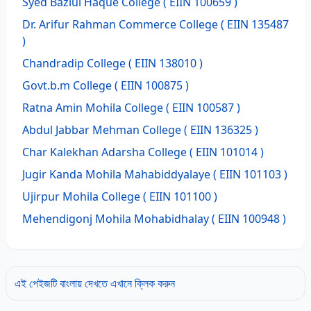
Syed Bazlul Haque College
( EIIN 100659 )
Dr. Arifur Rahman Commerce College
( EIIN 135487
)
Chandradip College
( EIIN 138010 )
Govt.b.m College
( EIIN 100875 )
Ratna Amin Mohila College
( EIIN 100587 )
Abdul Jabbar Mehman College
( EIIN 136325 )
Char Kalekhan Adarsha College
( EIIN 101014 )
Jugir Kanda Mohila Mahabiddyalaye
( EIIN 101103 )
Ujirpur Mohila College
( EIIN 101100 )
Mehendigonj Mohila Mohabidhalay
( EIIN 100948 )
এই পেইজটি বাংলায় দেখতে এখানে ক্লিক করুন