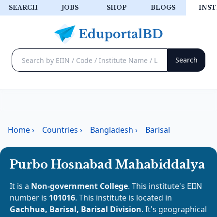
SEARCH
JOBS
SHOP
BLOGS
INST
Home
›
Countries
›
Bangladesh
›
Barisal
Purbo Hosnabad Mahabiddalya
It is a
Non-government College
. This institute's EIIN
number is
101016
. This institute is located in
Gachhua, Barisal, Barisal Division
. It's geographical