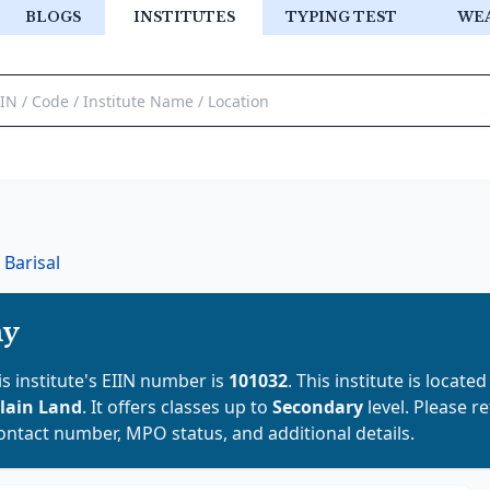
BLOGS
INSTITUTES
TYPING TEST
WE
Barisal
my
is institute's EIIN number is
101032
. This institute is located
lain Land
. It offers classes up to
Secondary
level. Please r
contact number, MPO status, and additional details.