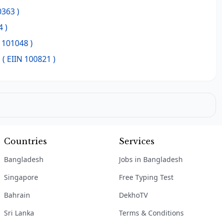
0363 )
4 )
 101048 )
l
( EIIN 100821 )
Countries
Services
Bangladesh
Jobs in Bangladesh
Singapore
Free Typing Test
Bahrain
DekhoTV
Sri Lanka
Terms & Conditions