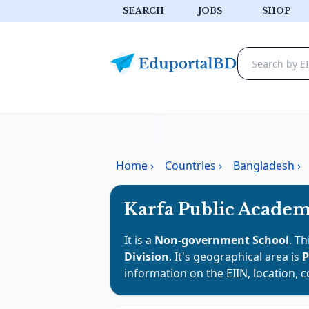
SEARCH
JOBS
SHOP
Home
›
Countries
›
Bangladesh
›
Karfa Public Acade
It is a
Non-government School
. Th
Division
. It's geographical area is
P
information on the EIIN, location, 