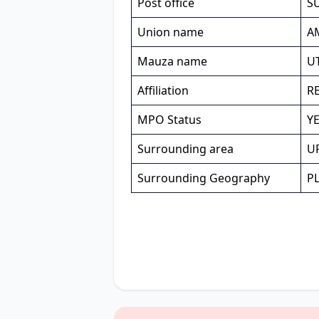
Post office
S
Union name
A
Mauza name
U
Affiliation
R
MPO Status
Y
Surrounding area
U
Surrounding Geography
P