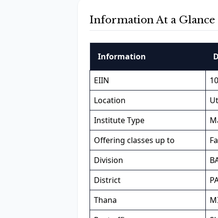
Information At a Glance
Information
D
EIIN
10
Location
Ut
Institute Type
M
Offering classes up to
Fa
Division
B
District
P
Thana
M