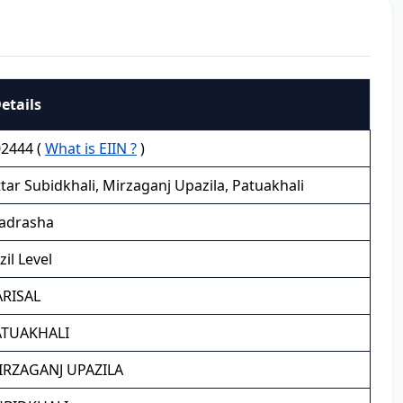
etails
2444 (
What is EIIN ?
)
tar Subidkhali, Mirzaganj Upazila, Patuakhali
adrasha
zil Level
ARISAL
ATUAKHALI
IRZAGANJ UPAZILA