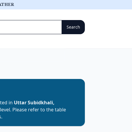
ATHER
ated in
Uttar Subidkhali,
level. Please refer to the table
s.