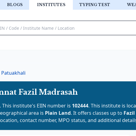
BLOGS
INSTITUTES
TYPING TEST
WE
Patuakhali
nnat Fazil Madrasah
. This institute's EIIN number is
102444
. This institute is loc
 geographical area is
Plain Land
. It offers classes up to
Fazil
location, contact number, MPO status, and additional detail