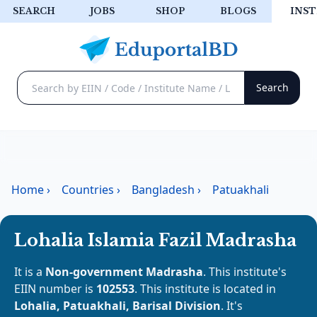
SEARCH
JOBS
SHOP
BLOGS
INST
Home
›
Countries
›
Bangladesh
›
Patuakhali
Lohalia Islamia Fazil Madrasha
It is a
Non-government Madrasha
. This institute's
EIIN number is
102553
. This institute is located in
Lohalia, Patuakhali, Barisal Division
. It's