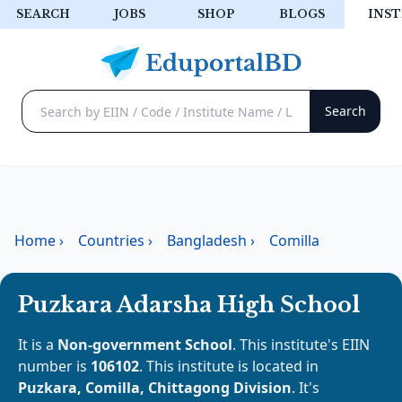
SEARCH
JOBS
SHOP
BLOGS
INST
Home
›
Countries
›
Bangladesh
›
Comilla
Puzkara Adarsha High School
It is a
Non-government School
. This institute's EIIN
number is
106102
. This institute is located in
Puzkara, Comilla, Chittagong Division
. It's