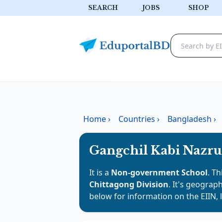
SEARCH
JOBS
SHOP
Home
›
Countries
›
Bangladesh
›
Gangchil Kabi Nazru
It is a
Non-government School
. Th
Chittagong Division
. It's geograph
below for information on the EIIN, 