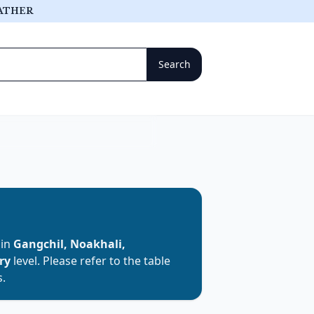
ATHER
 in
Gangchil, Noakhali,
ry
level. Please refer to the table
s.