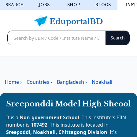
SEARCH
JOBS
SHOP
BLOGS
INST
Home
›
Countries
›
Bangladesh
›
Noakhali
Sreeponddi Model High Shcool
It is a
Non-government School
. This institute's EIIN
number is
107492
. This institute is located in
Sreepoddi, Noakhali, Chittagong Division
. It's