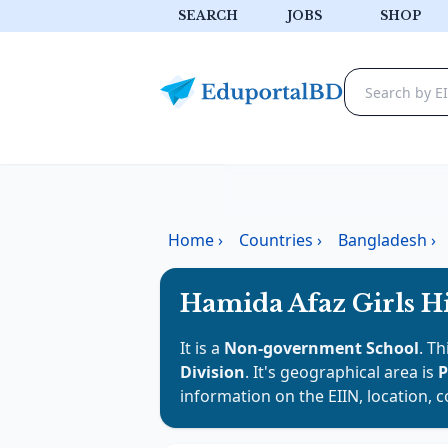
SEARCH
JOBS
SHOP
Home
›
Countries
›
Bangladesh
›
Hamida Afaz Girls H
It is a
Non-government School
. Th
Division
. It's geographical area is
P
information on the EIIN, location, 