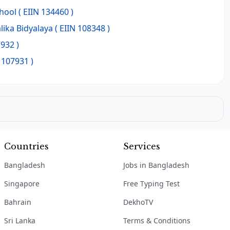
hool
( EIIN 134460 )
ika Bidyalaya
( EIIN 108348 )
932 )
 107931 )
Countries
Services
Bangladesh
Jobs in Bangladesh
Singapore
Free Typing Test
Bahrain
DekhoTV
Sri Lanka
Terms & Conditions