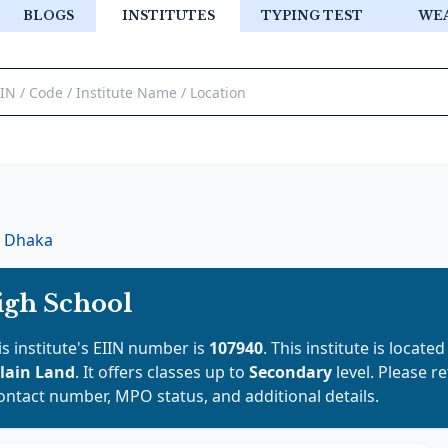
BLOGS
INSTITUTES
TYPING TEST
WE
Dhaka
igh School
is institute's EIIN number is
107940
. This institute is located
lain Land
. It offers classes up to
Secondary
level. Please r
contact number, MPO status, and additional details.