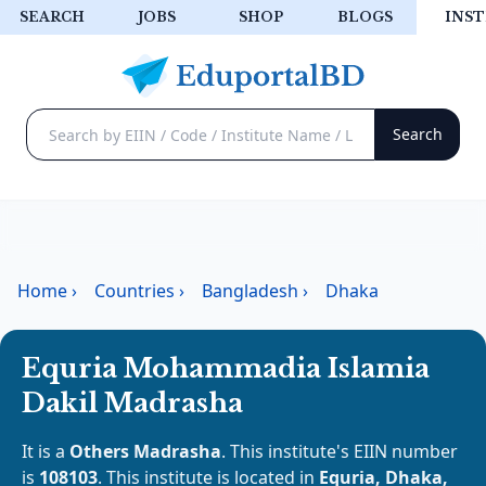
SEARCH
JOBS
SHOP
BLOGS
INST
Home
›
Countries
›
Bangladesh
›
Dhaka
Equria Mohammadia Islamia
Dakil Madrasha
It is a
Others Madrasha
. This institute's EIIN number
is
108103
. This institute is located in
Equria, Dhaka,