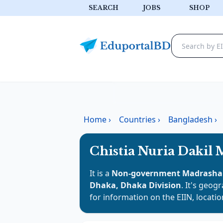
SEARCH
JOBS
SHOP
Home
›
Countries
›
Bangladesh
›
Chistia Nuria Dakil
It is a
Non-government Madrasha
Dhaka, Dhaka Division
. It's geog
for information on the EIIN, locati