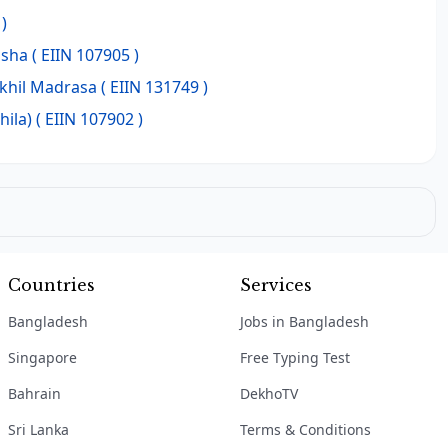
)
asha
( EIIN 107905 )
akhil Madrasa
( EIIN 131749 )
hila)
( EIIN 107902 )
Countries
Services
Bangladesh
Jobs in Bangladesh
Singapore
Free Typing Test
Bahrain
DekhoTV
Sri Lanka
Terms & Conditions