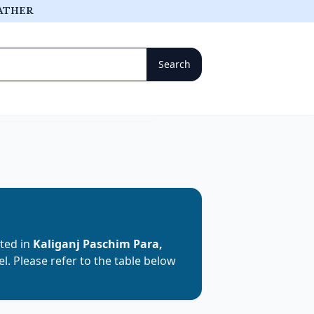
ATHER
ated in
Kaliganj Paschim Para,
el. Please refer to the table below