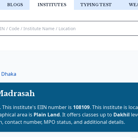
BLOGS
INSTITUTES
TYPING TEST
WE
Dhaka
 Madrasah
. This institute's EIIN number is
108109
. This institute is loc
raphical area is
Plain Land
. It offers classes up to
Dakhil
lev
on, contact number, MPO status, and additional details.