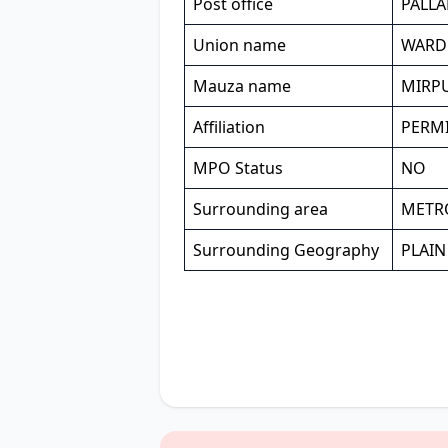
Post office
PALLA
Union name
WARD
Mauza name
MIRPU
Affiliation
PERM
MPO Status
NO
Surrounding area
METR
Surrounding Geography
PLAIN