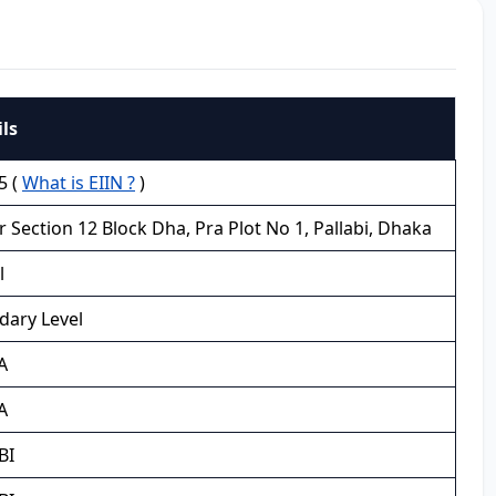
ls
5 (
What is EIIN ?
)
 Section 12 Block Dha, Pra Plot No 1, Pallabi, Dhaka
l
dary Level
A
A
BI