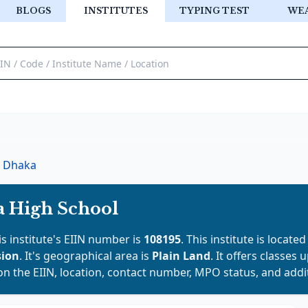
BLOGS
INSTITUTES
TYPING TEST
WE
Dhaka
a High School
is institute's EIIN number is
108195
. This institute is located
sion
. It's geographical area is
Plain Land
. It offers classes 
on the EIIN, location, contact number, MPO status, and addit