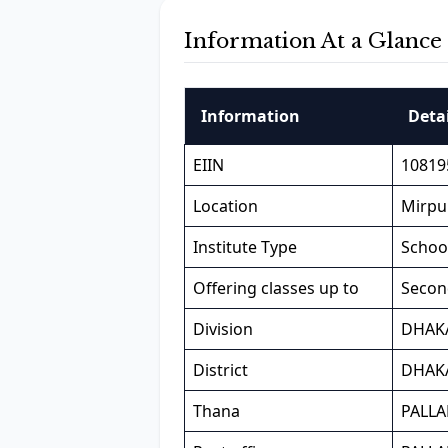
Information At a Glance
Information
Detai
EIIN
10819
Location
Mirpur
Institute Type
Schoo
Offering classes up to
Secon
Division
DHAK
District
DHAK
Thana
PALLA