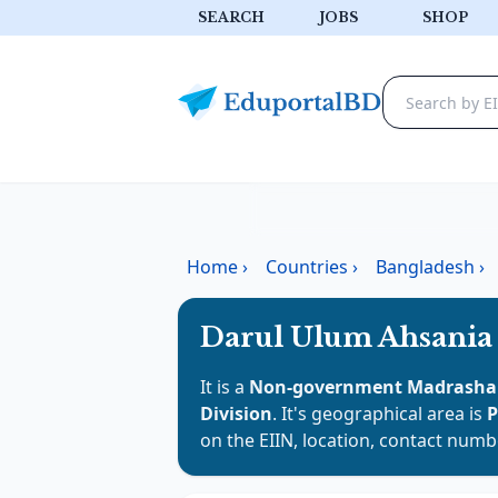
SEARCH
JOBS
SHOP
Home
›
Countries
›
Bangladesh
›
Darul Ulum Ahsania
It is a
Non-government Madrasha
Division
. It's geographical area is
P
on the EIIN, location, contact numb