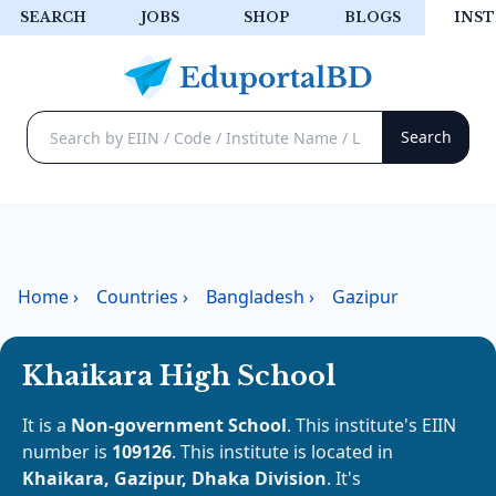
SEARCH
JOBS
SHOP
BLOGS
INST
Home
›
Countries
›
Bangladesh
›
Gazipur
Khaikara High School
It is a
Non-government School
. This institute's EIIN
number is
109126
. This institute is located in
Khaikara, Gazipur, Dhaka Division
. It's