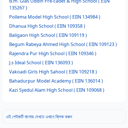
B.m. Gias Uddin Pre-cadet & High School
( EIIN
135267 )
Pollema Model High School
( EIIN 134984 )
Dhanua High School
( EIIN 109358 )
Baligaon High School
( EIIN 109119 )
Begum Rabeya Ahmed High School
( EIIN 109123 )
Rajendra Pur High School
( EIIN 109346 )
J.s Ideal School
( EIIN 136093 )
Vakoadi Girls High Sahool
( EIIN 109218 )
Bahadurpur Model Academy
( EIIN 136014 )
Kazi Syedul Alam High School
( EIIN 109068 )
এই পেইজটি বাংলায় দেখতে এখানে ক্লিক করুন