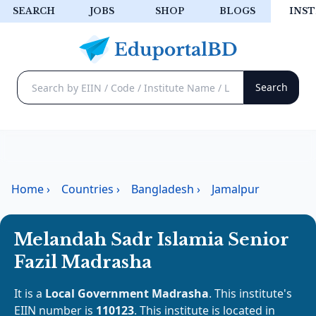
SEARCH
JOBS
SHOP
BLOGS
INST
Home
›
Countries
›
Bangladesh
›
Jamalpur
Melandah Sadr Islamia Senior
Fazil Madrasha
It is a
Local Government Madrasha
. This institute's
EIIN number is
110123
. This institute is located in