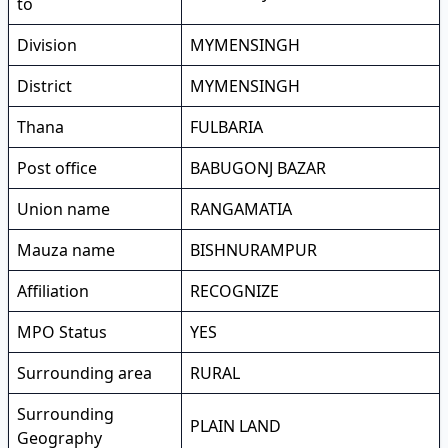
to
Division
MYMENSINGH
District
MYMENSINGH
Thana
FULBARIA
Post office
BABUGONJ BAZAR
Union name
RANGAMATIA
Mauza name
BISHNURAMPUR
Affiliation
RECOGNIZE
MPO Status
YES
Surrounding area
RURAL
Surrounding
PLAIN LAND
Geography