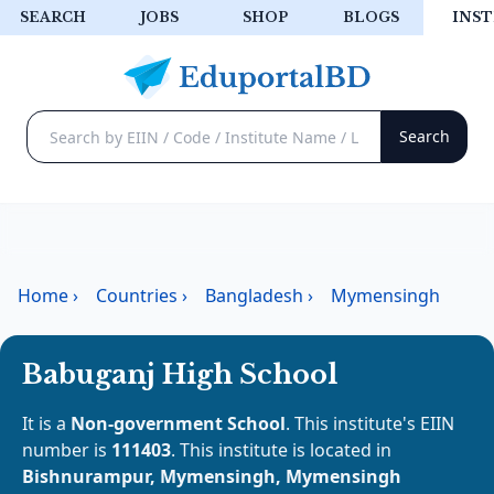
SEARCH
JOBS
SHOP
BLOGS
INST
Home
›
Countries
›
Bangladesh
›
Mymensingh
Babuganj High School
It is a
Non-government School
. This institute's EIIN
number is
111403
. This institute is located in
Bishnurampur, Mymensingh, Mymensingh