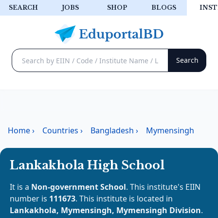
SEARCH
JOBS
SHOP
BLOGS
INST
Home
›
Countries
›
Bangladesh
›
Mymensingh
Lankakhola High School
It is a
Non-government School
. This institute's EIIN
number is
111673
. This institute is located in
Lankakhola, Mymensingh, Mymensingh Division
.