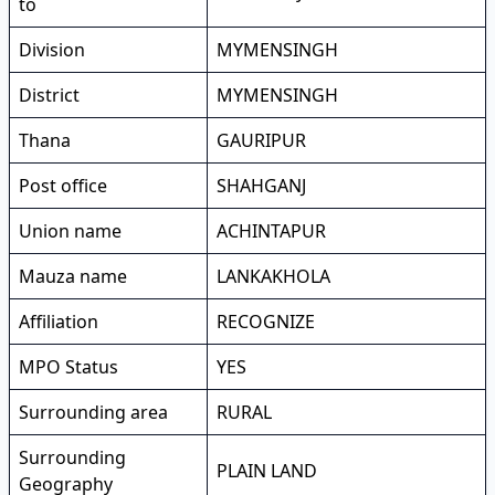
to
Division
MYMENSINGH
District
MYMENSINGH
Thana
GAURIPUR
Post office
SHAHGANJ
Union name
ACHINTAPUR
Mauza name
LANKAKHOLA
Affiliation
RECOGNIZE
MPO Status
YES
Surrounding area
RURAL
Surrounding
PLAIN LAND
Geography