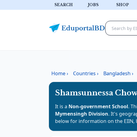
SEARCH
JOBS
SHOP
Home
›
Countries
›
Bangladesh
›
Shamsunnessa Chowd
It is a
Non-government School
. Th
Mymensingh Division
. It's geogra
below for information on the EIIN, 