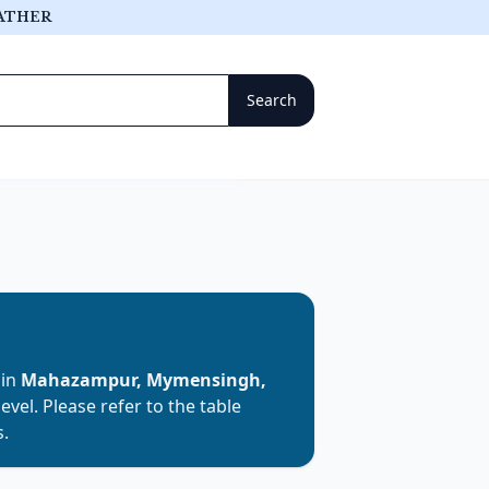
ATHER
 in
Mahazampur, Mymensingh,
level. Please refer to the table
s.