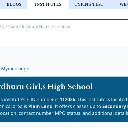
BLOGS
INSTITUTES
TYPING TEST
WE
Mymensingh
huru Girl,s High School
is institute's EIIN number is
112026
. This institute is located
phical area is
Plain Land
. It offers classes up to
Secondary
location, contact number, MPO status, and additional detail