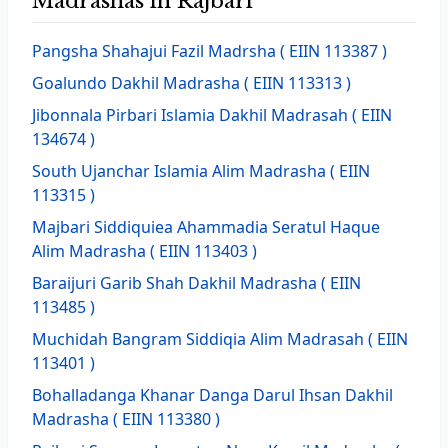
Madrashas in Rajbari
Pangsha Shahajui Fazil Madrsha
( EIIN 113387 )
Goalundo Dakhil Madrasha
( EIIN 113313 )
Jibonnala Pirbari Islamia Dakhil Madrasah
( EIIN
134674 )
South Ujanchar Islamia Alim Madrasha
( EIIN
113315 )
Majbari Siddiquiea Ahammadia Seratul Haque
Alim Madrasha
( EIIN 113403 )
Baraijuri Garib Shah Dakhil Madrasha
( EIIN
113485 )
Muchidah Bangram Siddiqia Alim Madrasah
( EIIN
113401 )
Bohalladanga Khanar Danga Darul Ihsan Dakhil
Madrasha
( EIIN 113380 )