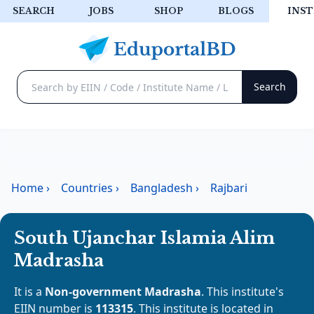
SEARCH
JOBS
SHOP
BLOGS
INST
Home
›
Countries
›
Bangladesh
›
Rajbari
South Ujanchar Islamia Alim
Madrasha
It is a
Non-government Madrasha
. This institute's
EIIN number is
113315
. This institute is located in