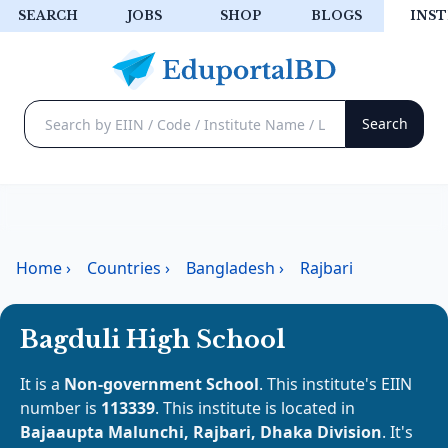
SEARCH
JOBS
SHOP
BLOGS
INST
Home
›
Countries
›
Bangladesh
›
Rajbari
Bagduli High School
It is a
Non-government School
. This institute's EIIN
number is
113339
. This institute is located in
Bajaaupta Malunchi, Rajbari, Dhaka Division
. It's