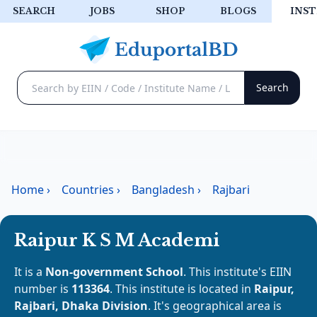
SEARCH
JOBS
SHOP
BLOGS
INST
Home
›
Countries
›
Bangladesh
›
Rajbari
Raipur K S M Academi
It is a
Non-government School
. This institute's EIIN
number is
113364
. This institute is located in
Raipur,
Rajbari, Dhaka Division
. It's geographical area is