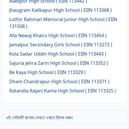
Aladipur High School
( EIIN 113442 )
Jhaugram Kalikapur High School
( EIIN 113368 )
Lutfor Rahman Memoral Junior High School
( EIIN
131508 )
Alla Newaj Khairu High School
( EIIN 113454 )
Jamalpur Secondary Girls School
( EIIN 113273 )
Kola Sadar Uddin High School
( EIIN 113443 )
Sajuria Jehra Zarin High School
( EIIN 113352 )
Be Kaya High School
( EIIN 113329 )
Dham Chandrapur High School
( EIIN 113371 )
Ratandia Rajani Kanta High School
( EIIN 113325 )
এই পেইজটি বাংলায় দেখতে এখানে ক্লিক করুন